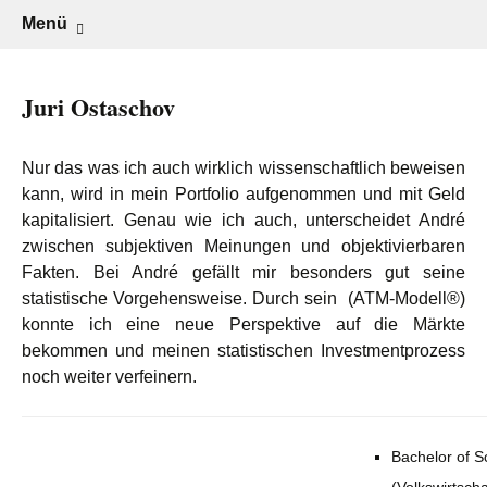
Senior Portfolio Manager & Performance
André Stagge, CFTe, CFA
Zum
Menü
Inhalt
Coach
springen
Juri Ostaschov
Nur das was ich auch wirklich wissenschaftlich beweisen
kann, wird in mein Portfolio aufgenommen und mit Geld
kapitalisiert. Genau wie ich auch, unterscheidet André
zwischen subjektiven Meinungen und objektivierbaren
Fakten. Bei André gefällt mir besonders gut seine
statistische Vorgehensweise. Durch sein (ATM-Modell®)
konnte ich eine neue Perspektive auf die Märkte
bekommen und meinen statistischen Investmentprozess
noch weiter verfeinern.
Bachelor of S