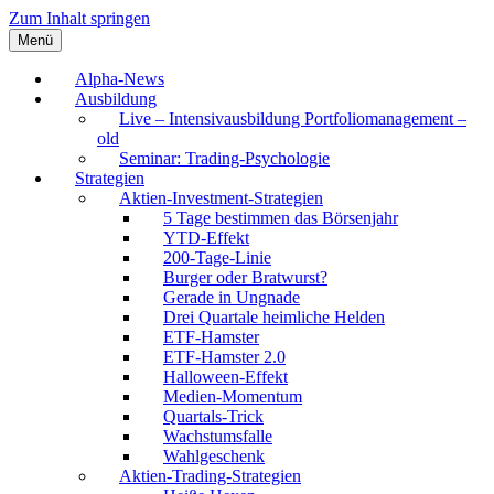
Zum Inhalt springen
Menü
Senior Portfolio Manager & Performance
André Stagge, CFTe, CFA
Alpha-News
Coach
Ausbildung
Live – Intensivausbildung Portfoliomanagement –
old
Seminar: Trading-Psychologie
Strategien
Aktien-Investment-Strategien
5 Tage bestimmen das Börsenjahr
YTD-Effekt
200-Tage-Linie
Burger oder Bratwurst?
Gerade in Ungnade
Drei Quartale heimliche Helden
ETF-Hamster
ETF-Hamster 2.0
Halloween-Effekt
Medien-Momentum
Quartals-Trick
Wachstumsfalle
Wahlgeschenk
Aktien-Trading-Strategien