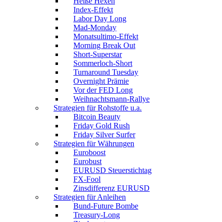
Heiße Hexen
Index-Effekt
Labor Day Long
Mad-Monday
Monatsultimo-Effekt
Morning Break Out
Short-Superstar
Sommerloch-Short
Turnaround Tuesday
Overnight Prämie
Vor der FED Long
Weihnachtsmann-Rallye
Strategien für Rohstoffe u.a.
Bitcoin Beauty
Friday Gold Rush
Friday Silver Surfer
Strategien für Währungen
Euroboost
Eurobust
EURUSD Steuerstichtag
FX-Fool
Zinsdifferenz EURUSD
Strategien für Anleihen
Bund-Future Bombe
Treasury-Long