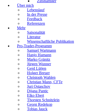
Zinshamster
Über mich
Lebenslauf
In der Presse
Feedback
Referenzen
Mehr
Saisonalität
Literatur
Wissenschaftliche Publikation
Pro-Trader-Programm
Samuel Wartmann
Hanjo Hamann
Marko Gränitz
Jürgen Wunner
Gerd Lütjen
Holger Breuer
Christoph Wahlen
Christian Mann, CFTe
Juri Ostaschov
Dijana Pantic
Elko Ebert
Thorsten Schnitzlein
Georg Redekop
Tobias Jauck